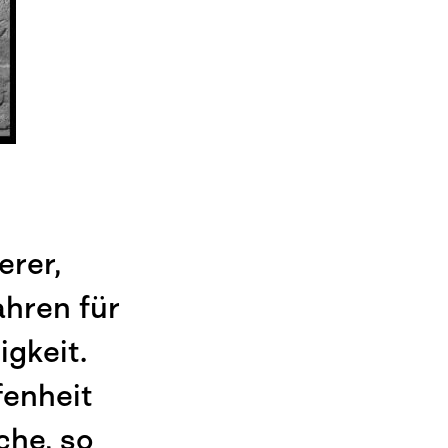
erer,
ahren für
igkeit.
fenheit
che, so