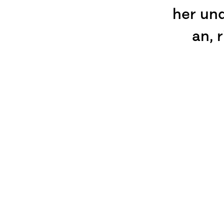
her und
an, 