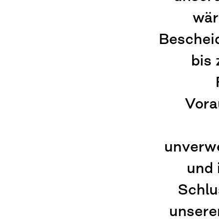
wär
Bescheid
bis
Vora
unverwe
und 
Schlus
unsere