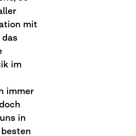
ller
ation mit
 das
e
ik im
an immer
 doch
 uns in
 besten