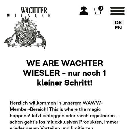
0
Sprache
DE
EN
WE ARE WACHTER
WIESLER – nur noch 1
kleiner Schritt!
Herzlich willkommen in unserem WAWW-
Member-Bereich! This is where the magic
happens! Jetzt einloggen oder rasch registrieren –
schon geht’s los mit exklusiven Produkten, immer
wieder neuen Vorteilen und limitierten